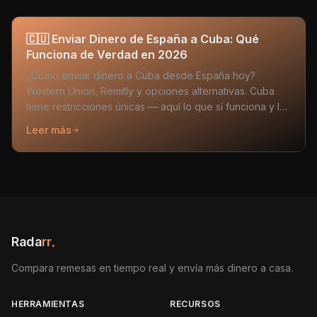
🇨🇺 Enviar Dinero de España a Cuba: Qué
Funciona de Verdad en 2026
¿Cómo enviar dinero a Cuba desde España hoy?
Western Union, Remitly y opciones alternativas. Cuba
tiene restricciones únicas — aquí lo que sí funciona y lo
que no.
Leer más
Rada
rr
.
Compara remesas en tiempo real y envía más dinero a casa.
HERRAMIENTAS
RECURSOS