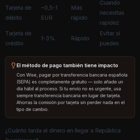
Cuando
Tarjeta de
~0,5-1
Más
necesitas
débito
EUR
rápido
rapidez
Tarjeta de
Evitar si
1-3%
Rápido
crédito
puedes
El método de pago también tiene impacto
Con Wise, pagar por transferencia bancaria española
(SEPA) es completamente gratuito — solo añade un
día hábil al proceso. Si tu envío no es urgente, usa
siempre transferencia bancaria en lugar de tarjeta.
Ahorras la comisión por tarjeta sin perder nada en el
tipo de cambio.
¿Cuánto tarda el dinero en llegar a República