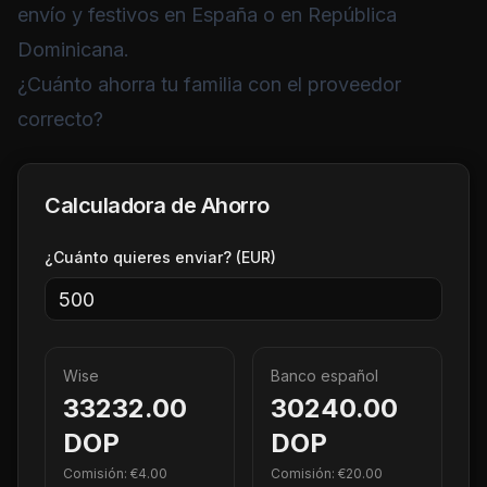
envío y festivos en España o en República
Dominicana.
¿Cuánto ahorra tu familia con el proveedor
correcto?
Calculadora de Ahorro
¿Cuánto quieres enviar? (EUR)
Wise
Banco español
33232.00
30240.00
DOP
DOP
Comisión: €
4.00
Comisión: €
20.00