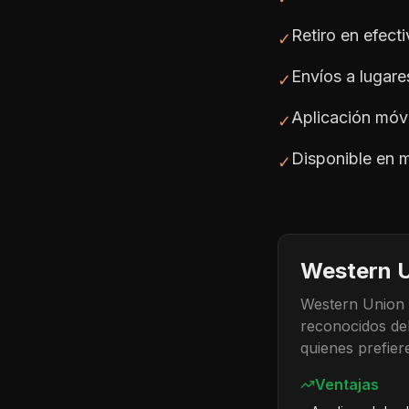
Retiro en efect
✓
Envíos a lugar
✓
Aplicación móv
✓
Disponible en 
✓
Western 
Western Union e
reconocidos del
quienes prefier
Ventajas