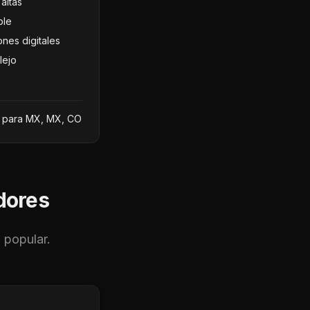
altas
ble
nes digitales
lejo
e para MX, MX, CO
dores
 popular.