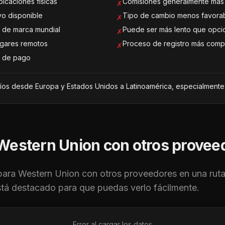
bicaciones físicas
Comisiones generalmente más 
✗
vo disponible
Tipo de cambio menos favora
✗
 de marca mundial
Puede ser más lento que opcio
✗
ugares remotos
Proceso de registro más comp
✗
s de pago
íos desde Europa y Estados Unidos a Latinoamérica, especialment
Western Union
con otros provee
para
Western Union
con otros proveedores en una ruta
tá destacado para que puedas verlo fácilmente.
Error al cargar los datos