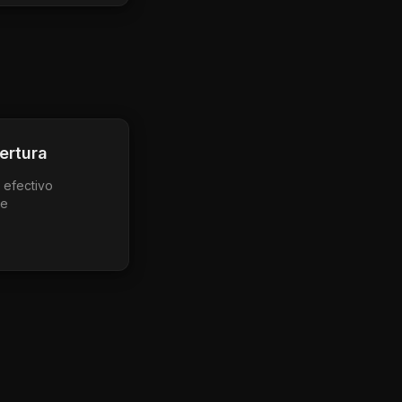
ertura
 efectivo
le