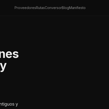
Proveedores
Rutas
Conversor
Blog
Manifiesto
nes
 y
ntiguos y