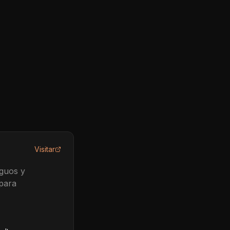
Visitar
iguos y
 para