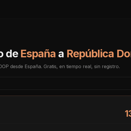
o de
España
a
República D
DOP
desde
España
. Gratis, en tiempo real, sin registro.
1