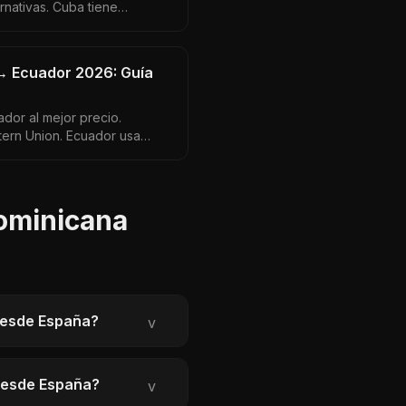
rnativas. Cuba tiene
 que sí funciona y lo que no.
 → Ecuador 2026: Guía
dor al mejor precio.
ern Union. Ecuador usa
026 con tipos de cambio
Dominicana
 desde España?
v
 desde España?
v