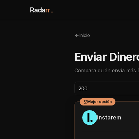
Rada
rr
.
Inicio
Enviar Diner
Compara quién envía más
Mejor opción
Instarem