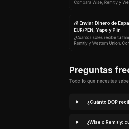
Compara Wise, Remitly y We
España→Argentina. Diferenci
el mejor y el peor.
💰 Enviar Dinero de Esp
EUR/PEN, Yape y Plin
¿Cuántos soles recibe tu fa
Remitly y Western Union. Com
diferencia puede ser de más
Preguntas fre
Todo lo que necesitas sabe
¿Cuánto DOP recib
¿Wise o Remitly: 