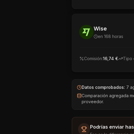
Wise
en 168 horas
Comisión:
16,74 €
Tipo 
Datos comprobados:
7 a
Comparación agregada medi
proveedor.
Podrías enviar has