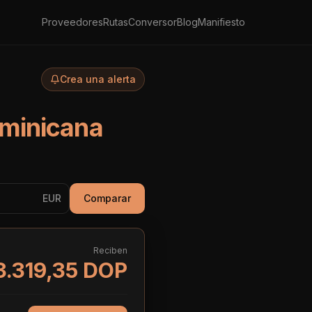
Proveedores
Rutas
Conversor
Blog
Manifiesto
Crea una alerta
ominicana
EUR
Comparar
Reciben
3.319,35 DOP