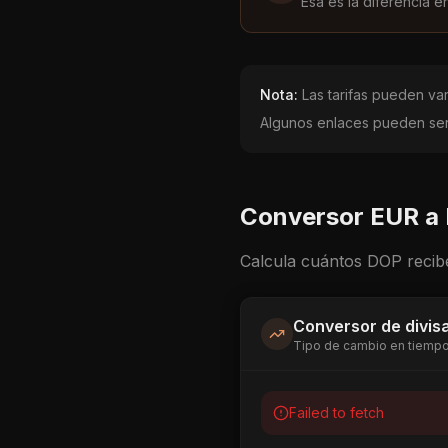
Esa es la diferencia e
Nota:
Las tarifas pueden vari
Algunos enlaces pueden ser 
Conversor
EUR
a
Calcula cuántos
DOP
recib
Conversor de divis
Tipo de cambio en tiempo
Failed to fetch