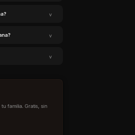
na?
v
cana?
v
v
 familia. Gratis, sin