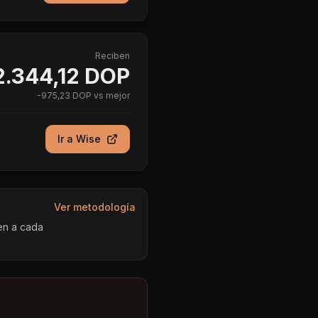
Reciben
2.344,12 DOP
-
975,23 DOP
vs mejor
Ir a
Wise
Ver metodología
en a cada