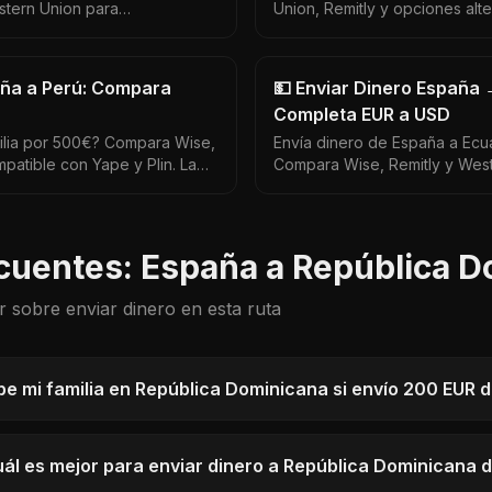
stern Union para
Union, Remitly y opciones alte
a de hasta 57.000 ARS entre
restricciones únicas — aquí lo
aña a Perú: Compara
💵 Enviar Dinero España
Completa EUR a USD
milia por 500€? Compara Wise,
Envía dinero de España a Ecua
patible con Yape y Plin. La
Compara Wise, Remitly y West
 de 200 PEN por envío.
dólares — guía actualizada 2
reales.
cuentes: España a República 
r sobre enviar dinero en esta ruta
e mi familia en República Dominicana si envío 200 EUR
cuál es mejor para enviar dinero a República Dominicana