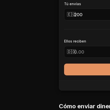
Tú envías
🇪🇺
Ellos reciben
🇩🇴
Cómo enviar dine