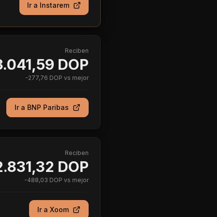
Ir a
Instarem
Reciben
3.041,59 DOP
-
277,76 DOP
vs mejor
Ir a
BNP Paribas
Reciben
2.831,32 DOP
-
488,03 DOP
vs mejor
Ir a
Xoom