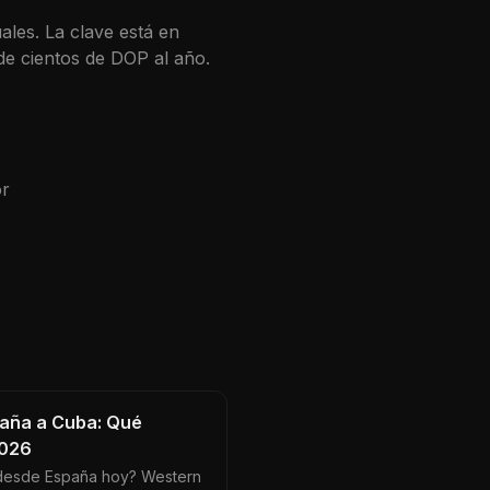
ales. La clave está en
de cientos de
DOP
al año.
or
paña a Cuba: Qué
2026
desde España hoy? Western