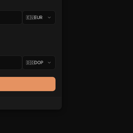
🇪🇺
EUR
🇩🇴
DOP