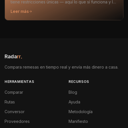
tiene restricciones únicas — aquí lo que sí funciona y lo
que no.
Leer más
Rada
rr
.
Compara remesas en tiempo real y envía más dinero a casa.
HERRAMIENTAS
RECURSOS
Comparar
Blog
Rutas
Ayuda
Conversor
Metodología
Proveedores
Manifiesto