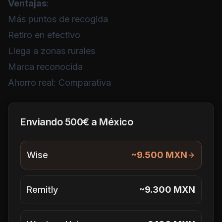
Ventajas
:
Más puntos de recogida
Retiro en efectivo
Llega a zonas rurales
Marca reconocida
Ahorro real: Comparativa
Enviando 500€ a México
Wise
~9.500 MXN
Remitly
~9.300 MXN