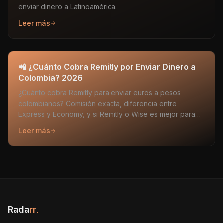
enviar dinero a Latinoamérica.
Leer más
📲 ¿Cuánto Cobra Remitly por Enviar Dinero a
Colombia? 2026
¿Cuánto cobra Remitly para enviar euros a pesos
colombianos? Comisión exacta, diferencia entre
Express y Economy, y si Remitly o Wise es mejor para
Colombia.
Leer más
Rada
rr
.