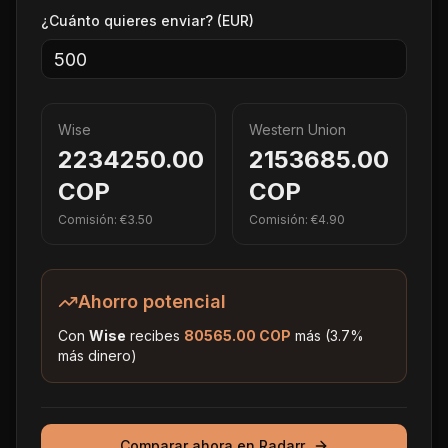
¿Cuánto quieres enviar? (EUR)
Wise
Western Union
2234250.00
2153685.00
COP
COP
Comisión: €
3.50
Comisión: €
4.90
Ahorro potencial
Con
Wise
recibes
80565.00
COP
más (
3.7
%
más dinero)
Comparar ahora en Radarr