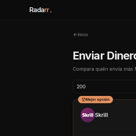
Rada
rr
.
Inicio
Enviar Diner
Compara quién envía más
Mejor opción
Skrill