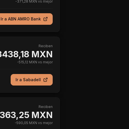
-
371,28 MXN
vs mejor
Ir a
ABN AMRO Bank
Reciben
3438,18 MXN
-
515,12 MXN
vs mejor
Ir a
Sabadell
Reciben
363,25 MXN
-
590,05 MXN
vs mejor