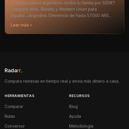
¿Cuántos pesos argentinos recibe tu familia por 500€?
Compara Wise, Remitly y Western Union para
España→Argentina. Diferencia de hasta 57.000 ARS
entre el mejor y el peor.
Leer más
Rada
rr
.
Compara remesas en tiempo real y envía más dinero a casa.
HERRAMIENTAS
RECURSOS
Comparar
Blog
Rutas
Ayuda
Conversor
Metodología