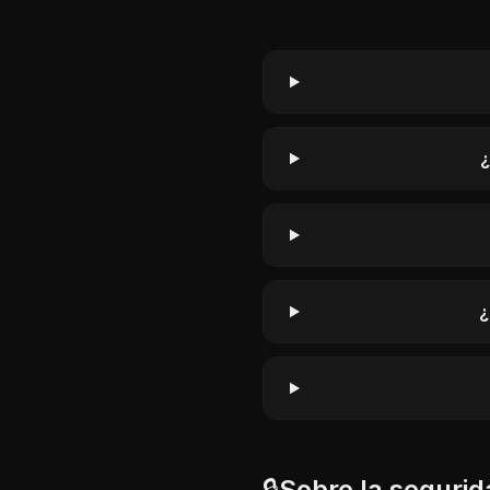
¿
¿
🔒
Sobre la segurid