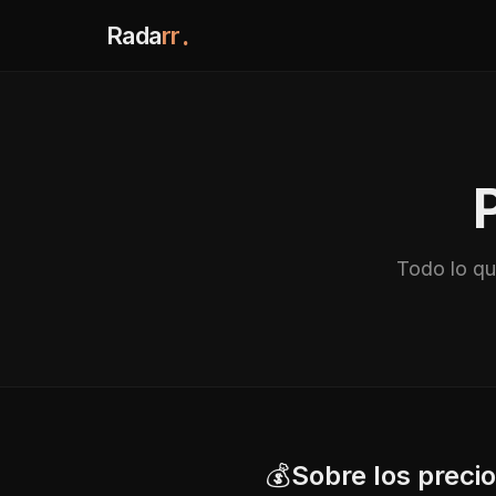
Rada
rr
.
Todo lo qu
💰
Sobre los preci