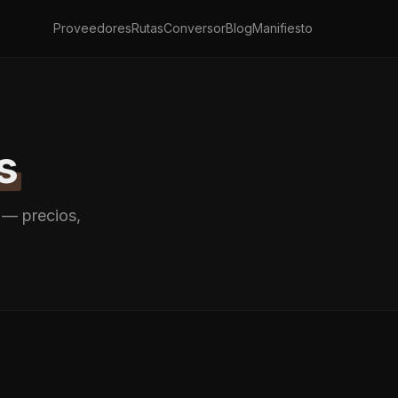
Proveedores
Rutas
Conversor
Blog
Manifiesto
s
 — precios,