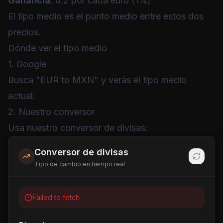
Ganancia
: 0.2 por cada euro (1%)
El tipo medio es el punto medio entre estos dos
precios.
Dónde ver el tipo medio
1. Google
Busca "EUR to MXN" y verás el tipo medio
actual.
2. Nuestro conversor
Usa nuestro
conversor de divisas
:
Conversor de divisas
Tipo de cambio en tiempo real
Failed to fetch