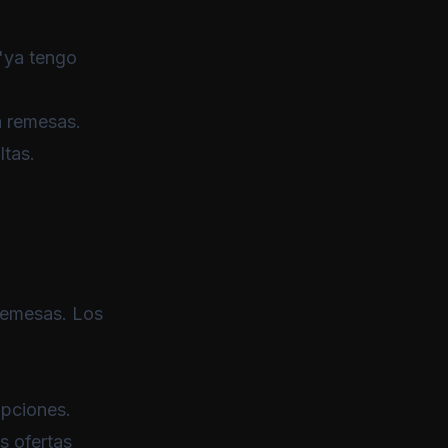
 "ya tengo
a remesas.
ltas.
remesas. Los
opciones.
s ofertas