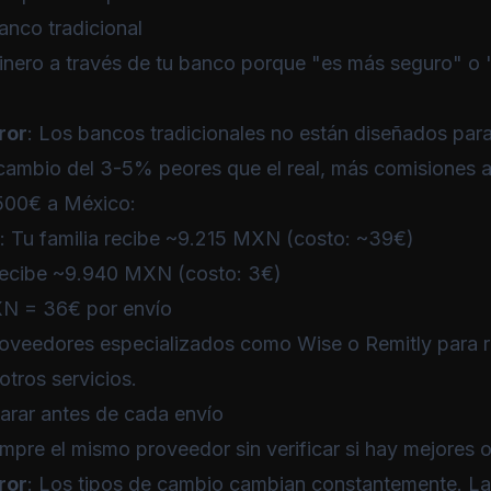
banco tradicional
dinero a través de tu banco porque "es más seguro" o
ror
: Los bancos tradicionales no están diseñados par
 cambio del 3-5% peores que el real, más comisiones a
 500€ a México:
l: Tu familia recibe ~9.215 MXN (costo: ~39€)
 recibe ~9.940 MXN (costo: 3€)
N = 36€ por envío
roveedores especializados como
Wise
o
Remitly
para 
tros servicios.
arar antes de cada envío
empre el mismo proveedor sin verificar si hay mejores 
ror
: Los tipos de cambio cambian constantemente. La