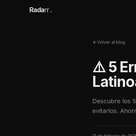
Rada
rr
.
Volver al blog
⚠️ 5 E
Latino
Descubre los 5
evitarlos. Ahor
21 de febrero de 202