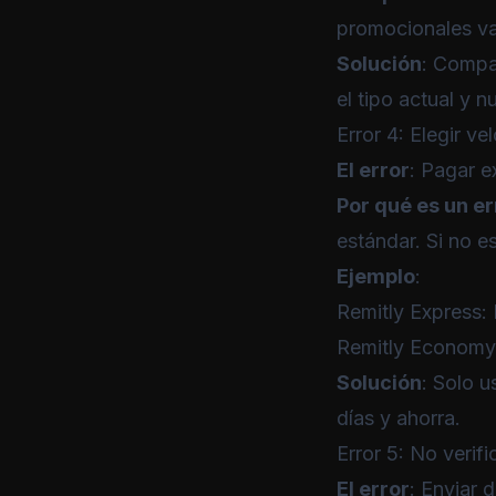
promocionales va
Solución
: Compa
el tipo actual y n
Error 4: Elegir v
El error
: Pagar e
Por qué es un er
estándar. Si no 
Ejemplo
:
Remitly
Express: 
Remitly
Economy: 
Solución
: Solo u
días y ahorra.
Error 5: No verifi
El error
: Enviar 