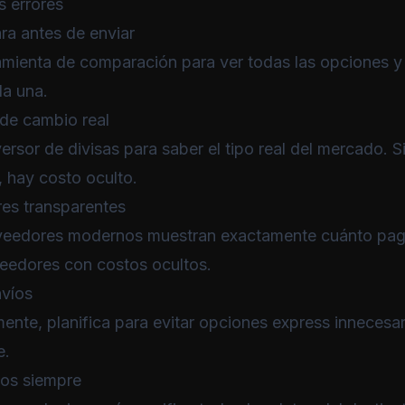
s errores
ra antes de enviar
amienta de comparación
para ver todas las opciones y 
da una.
o de cambio real
ersor de divisas
para saber el tipo real del mercado. S
hay costo oculto.
es transparentes
veedores modernos muestran exactamente cuánto pag
veedores con costos ocultos.
nvíos
mente, planifica para evitar opciones express innecesar
e.
atos siempre