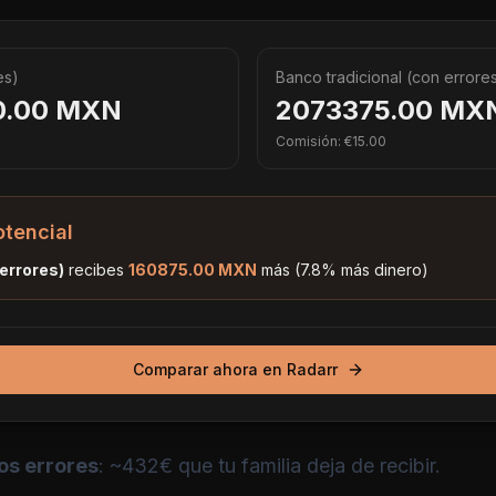
es)
Banco tradicional (con errore
0.00
MXN
2073375.00
MX
Comisión: €
15.00
otencial
 errores)
recibes
160875.00
MXN
más (
7.8
% más dinero)
Comparar ahora en Radarr
os errores
: ~432€ que tu familia deja de recibir.