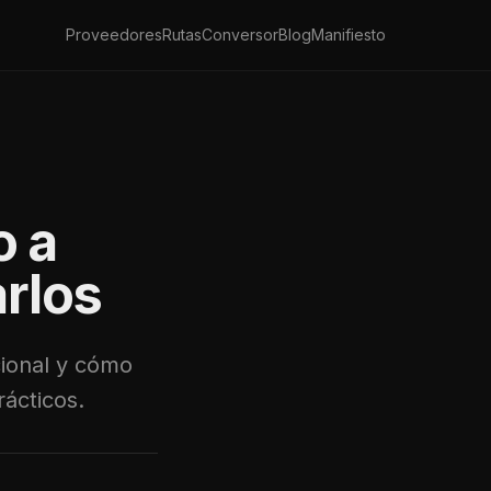
Proveedores
Rutas
Conversor
Blog
Manifiesto
o a
rlos
cional y cómo
rácticos.