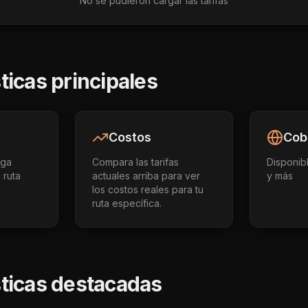
No se pudieron cargar las tarifas
ticas principales
Costos
Cob
ega
Compara las tarifas
Disponib
 ruta
actuales arriba para ver
y más
los costos reales para tu
ruta específica.
sticas destacadas