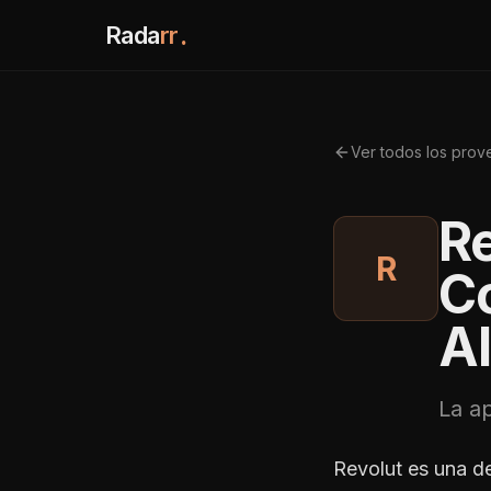
Rada
rr
.
Ver todos los pro
R
R
Co
Al
La a
Revolut es una d