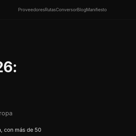
Proveedores
Rutas
Conversor
Blog
Manifiesto
26:
uropa
a, con más de 50