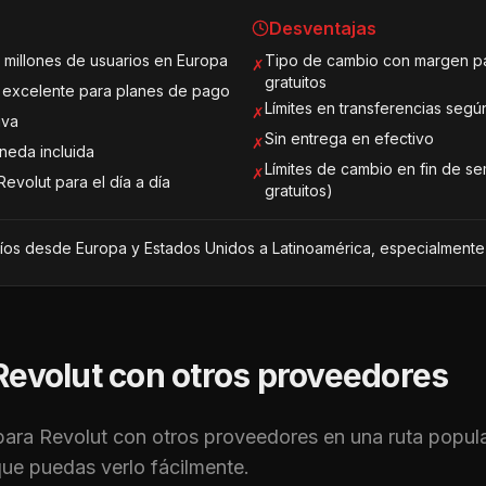
Desventajas
 millones de usuarios en Europa
Tipo de cambio con margen pa
✗
gratuitos
 excelente para planes de pago
Límites en transferencias según
✗
iva
Sin entrega en efectivo
✗
neda incluida
Límites de cambio en fin de s
✗
Revolut para el día a día
gratuitos)
íos desde Europa y Estados Unidos a Latinoamérica, especialment
Revolut
con otros proveedores
para
Revolut
con otros proveedores en una ruta popul
ue puedas verlo fácilmente.