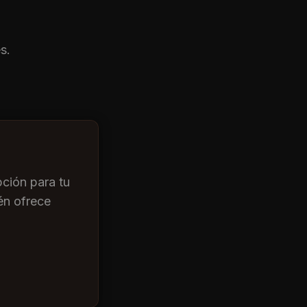
s.
ción para tu
én ofrece