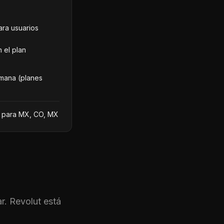
ra usuarios
 el plan
emana (planes
e para MX, CO, MX
ar.
Revolut
está