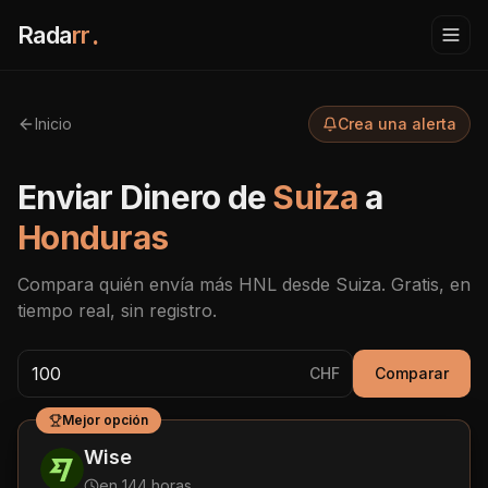
Rada
rr
.
Inicio
Crea una alerta
Enviar Dinero de
Suiza
a
Honduras
Compara quién envía más
HNL
desde
Suiza
. Gratis, en
tiempo real, sin registro.
CHF
Comparar
Mejor opción
Wise
en 144 horas