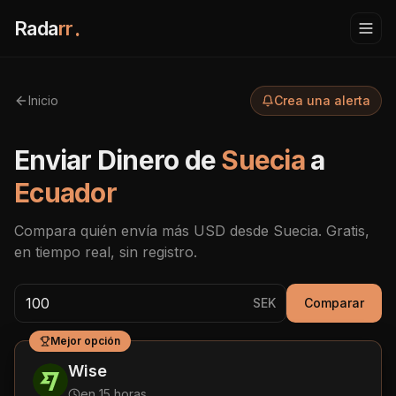
Rada
rr
.
Inicio
Crea una alerta
Enviar Dinero de
Suecia
a
Ecuador
Compara quién envía más
USD
desde
Suecia
. Gratis,
en tiempo real, sin registro.
SEK
Comparar
Mejor opción
Wise
en 15 horas