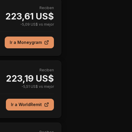
Reciben
223,61 US$
-
5,09 US$
vs mejor
Ir a
Moneygram
Reciben
223,19 US$
-
5,51 US$
vs mejor
Ir a
WorldRemit