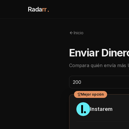
Rada
rr
.
Inicio
Enviar Diner
Compara quién envía más
Mejor opción
Instarem