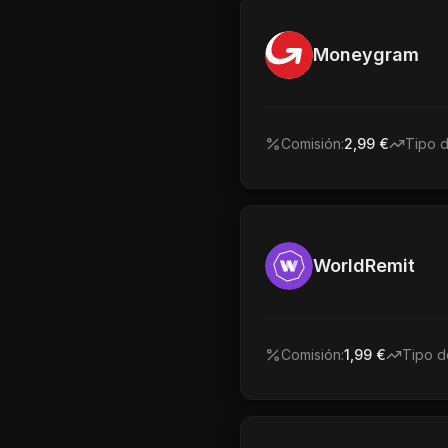
Moneygram
Comisión:
2,99 €
Tipo 
WorldRemit
Comisión:
1,99 €
Tipo d