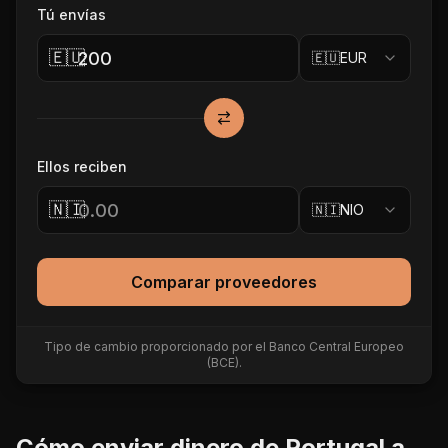
Tú envías
🇪🇺
🇪🇺
EUR
Ellos reciben
🇳🇮
🇳🇮
NIO
Comparar proveedores
Tipo de cambio proporcionado por el Banco Central Europeo
(BCE).
Cómo enviar dinero de
Portugal
a