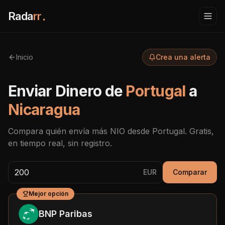
Rada
rr
.
Inicio
Crea una alerta
Enviar Dinero de
Portugal
a
Nicaragua
Compara quién envía más
NIO
desde
Portugal
. Gratis,
en tiempo real, sin registro.
EUR
Comparar
Mejor opción
BNP Paribas