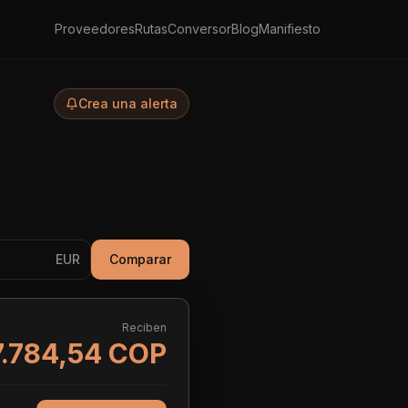
Proveedores
Rutas
Conversor
Blog
Manifiesto
Crea una alerta
EUR
Comparar
Reciben
7.784,54 COP