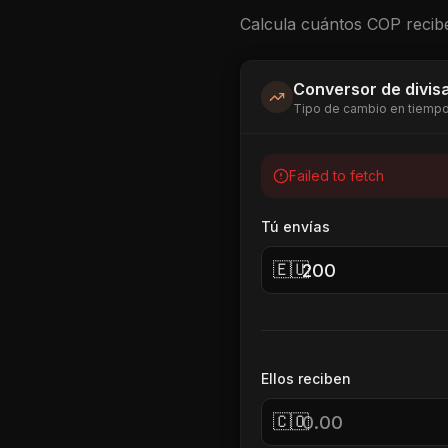
Calcula cuántos
COP
recibe
Conversor de divis
Tipo de cambio en tiempo
Failed to fetch
Tú envías
🇪🇺
Ellos reciben
🇨🇴