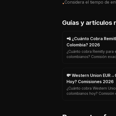
Considera el tiempo de en
•
Guías y artículos
📲 ¿Cuánto Cobra Remitl
Colombia? 2026
¿Cuánto cobra Remitly para 
colombianos? Comisión exact
Economy, y si Remitly o Wis
💸 Western Union EUR→
Hoy? Comisiones 2026
¿Cuánto cobra Western Union
colombianos hoy? Comisión 
EUR/COP actual y qué altern
el mismo dinero.