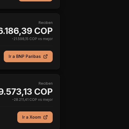
Reciben
6.186,39 COP
-
21.598,15 COP
vs mejor
Ir a
BNP Paribas
Reciben
9.573,13 COP
-
28.211,41 COP
vs mejor
Ir a
Xoom