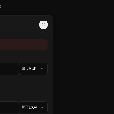
o.
🇪🇺
EUR
🇨🇴
COP