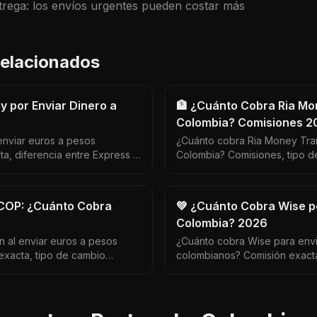
trega: los envíos urgentes pueden costar más
 relacionados
y por Enviar Dinero a
🏦 ¿Cuánto Cobra Ria Mo
Colombia? Comisiones 2
enviar euros a pesos
¿Cuánto cobra Ria Money Tran
a, diferencia entre Express y
Colombia? Comisiones, tipo d
e es mejor para Colombia.
es más barato que Western Un
COP: ¿Cuánto Cobra
💚 ¿Cuánto Cobra Wise po
Colombia? 2026
 al enviar euros a pesos
¿Cuánto cobra Wise para envi
exacta, tipo de cambio
colombianos? Comisión exact
ativas entregan más COP por
real y cuántos COP más recib
Western Union y bancos.