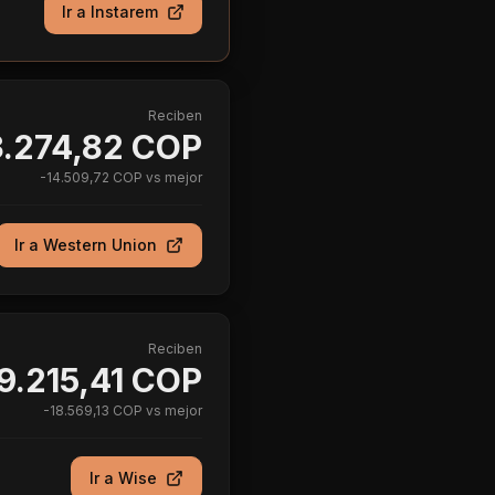
Ir a
Instarem
Reciben
3.274,82 COP
-
14.509,72 COP
vs mejor
Ir a
Western Union
Reciben
9.215,41 COP
-
18.569,13 COP
vs mejor
Ir a
Wise