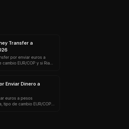
ney Transfer a
026
sfer por enviar euros a
e cambio EUR/COP y si Ria
ion o Wise.
r Enviar Dinero a
ar euros a pesos
a, tipo de cambio EUR/COP
e tu familia comparado con