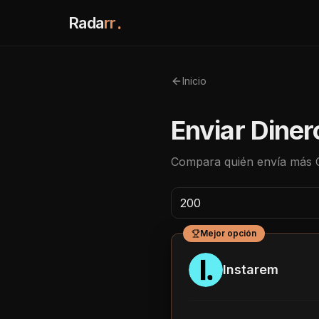
Rada
rr
.
Inicio
Enviar Diner
Compara quién envía más
Mejor opción
Instarem