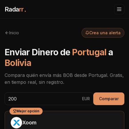
Rada
rr
.
Inicio
Crea una alerta
Enviar Dinero de
Portugal
a
Bolivia
Compara quién envía más
BOB
desde
Portugal
. Gratis,
en tiempo real, sin registro.
EUR
Comparar
Mejor opción
Xoom