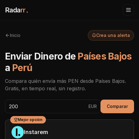
Rada
rr
.
Inicio
Crea una alerta
Enviar Dinero de
Países Bajos
a
Perú
Compara quién envía más
PEN
desde
Países Bajos
.
Gratis, en tiempo real, sin registro.
EUR
Comparar
Mejor opción
Instarem