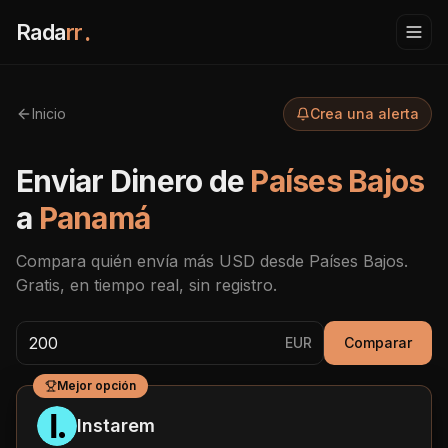
Rada
rr
.
Inicio
Crea una alerta
Enviar Dinero de
Países Bajos
a
Panamá
Compara quién envía más
USD
desde
Países Bajos
.
Gratis, en tiempo real, sin registro.
EUR
Comparar
Mejor opción
Instarem