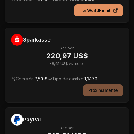
Ir a
WorldRemit
Sparkasse
Reciben
220,97 US$
-
8,45 US$
vs mejor
Comisión:
7,50 €
Tipo de cambio:
1,1479
Próximamente
PayPal
Reciben