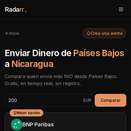
Rada
rr
.
Inicio
Crea una alerta
Enviar Dinero de
Países Bajos
a
Nicaragua
Compara quién envía más
NIO
desde
Países Bajos
.
Gratis, en tiempo real, sin registro.
EUR
Comparar
Mejor opción
BNP Paribas