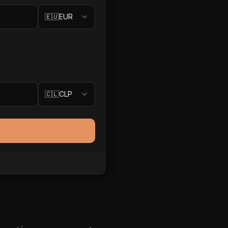
🇪🇺
EUR
🇨🇱
CLP