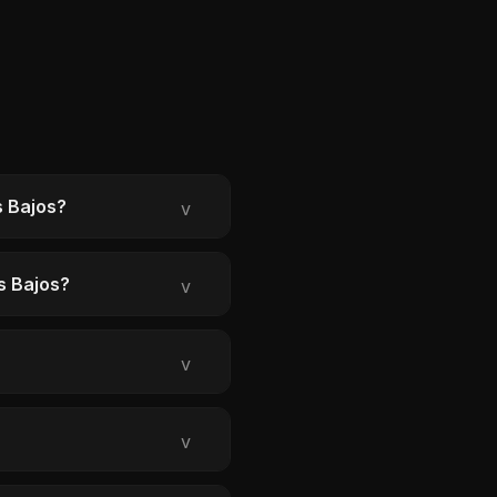
s Bajos?
v
es Bajos?
v
v
v