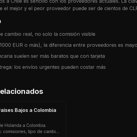
jos
a
Chile
es sencillo con los proveedores actuales. La cl
tre el mejor y el peor proveedor puede ser de cientos de
CL
a
 cambio real, no solo la comisión visible
(1000 EUR o más), la diferencia entre proveedores es may
caria suelen ser más baratos que con tarjeta
trega: los envíos urgentes pueden costar más
 relacionados
Países Bajos a Colombia
de Holanda a Colombia.
: comisiones, tipo de cambio