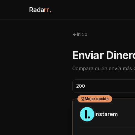
Rada
rr
.
Inicio
Enviar Diner
Compara quién envía más
Mejor opción
Instarem