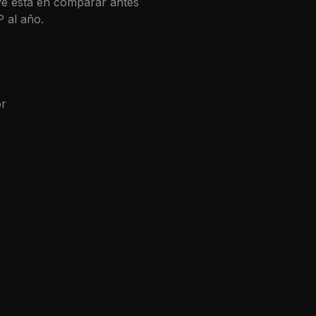
ave está en comparar antes
P
al año.
or