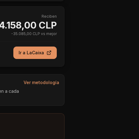
Reciben
4.158,00 CLP
-
35.085,00 CLP
vs mejor
Ir a
LaCaixa
Ver metodología
en a cada