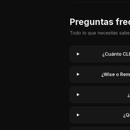
EUR/COP y tiempos de entre
Preguntas fre
Todo lo que necesitas sabe
¿Cuánto CLP
¿Wise o Remi
¿
¿Q