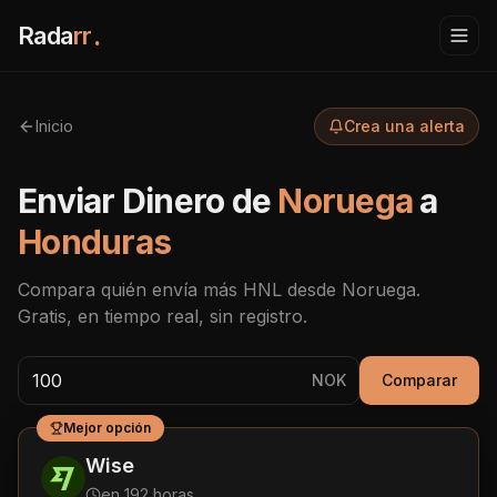
Rada
rr
.
Inicio
Crea una alerta
Enviar Dinero de
Noruega
a
Honduras
Compara quién envía más
HNL
desde
Noruega
.
Gratis, en tiempo real, sin registro.
NOK
Comparar
Mejor opción
Wise
en 192 horas