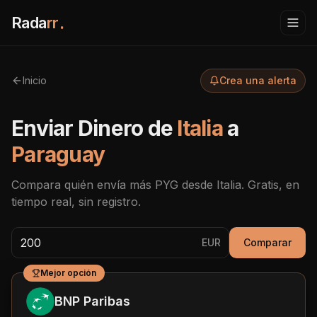
Rada
rr
.
Inicio
Crea una alerta
Enviar Dinero de
Italia
a
Paraguay
Compara quién envía más
PYG
desde
Italia
. Gratis, en
tiempo real, sin registro.
EUR
Comparar
Mejor opción
BNP Paribas