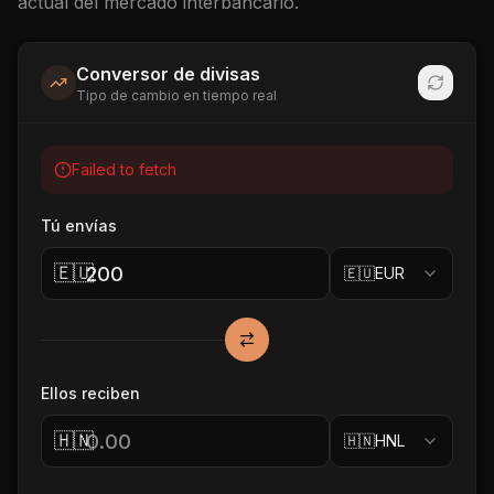
actual del mercado interbancario.
Conversor de divisas
Tipo de cambio en tiempo real
Failed to fetch
Tú envías
🇪🇺
🇪🇺
EUR
Ellos reciben
🇭🇳
🇭🇳
HNL