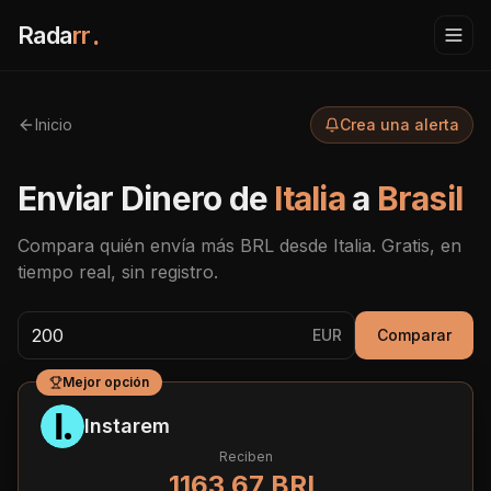
Rada
rr
.
Inicio
Crea una alerta
Enviar Dinero de
Italia
a
Brasil
Compara quién envía más
BRL
desde
Italia
. Gratis, en
tiempo real, sin registro.
EUR
Comparar
Mejor opción
Instarem
Reciben
1163,67 BRL