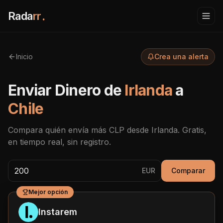
Rada
rr
.
Inicio
Crea una alerta
Enviar Dinero de
Irlanda
a
Chile
Compara quién envía más
CLP
desde
Irlanda
. Gratis,
en tiempo real, sin registro.
EUR
Comparar
Mejor opción
Instarem