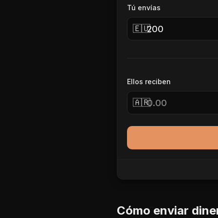
Tú envías
🇪🇺
Ellos reciben
🇦🇷
Cómo enviar dine