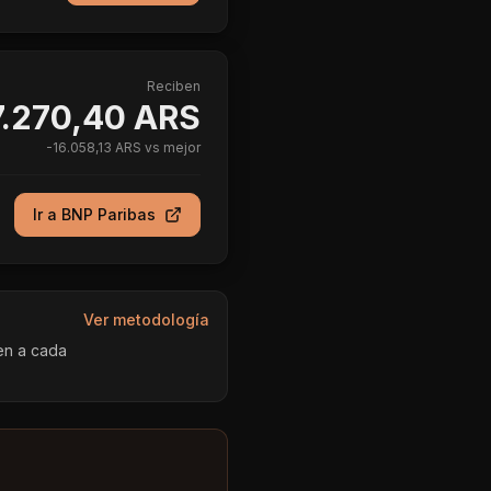
Reciben
.270,40 ARS
-
16.058,13 ARS
vs mejor
Ir a
BNP Paribas
Ver metodología
en a cada