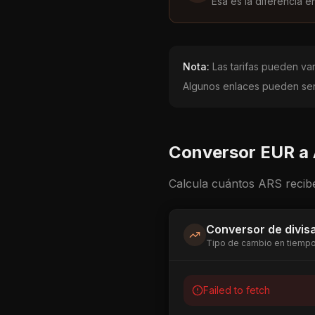
Esa es la diferencia e
Nota:
Las tarifas pueden vari
Algunos enlaces pueden ser 
Conversor
EUR
a
Calcula cuántos
ARS
recibe
Conversor de divis
Tipo de cambio en tiempo
Failed to fetch