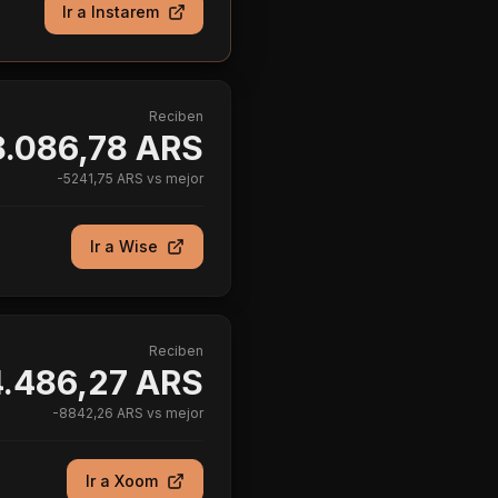
Ir a
Instarem
Reciben
.086,78 ARS
-
5241,75 ARS
vs mejor
Ir a
Wise
Reciben
.486,27 ARS
-
8842,26 ARS
vs mejor
Ir a
Xoom