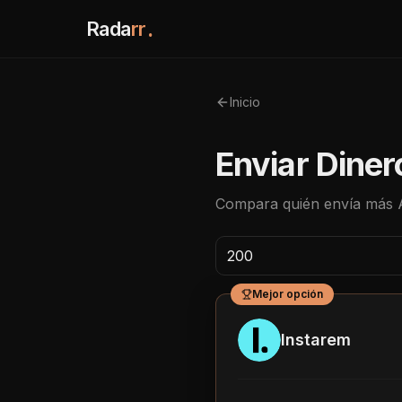
Rada
rr
.
Inicio
Enviar Diner
Compara quién envía más
Mejor opción
Instarem