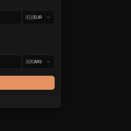
🇪🇺
EUR
🇦🇷
ARS