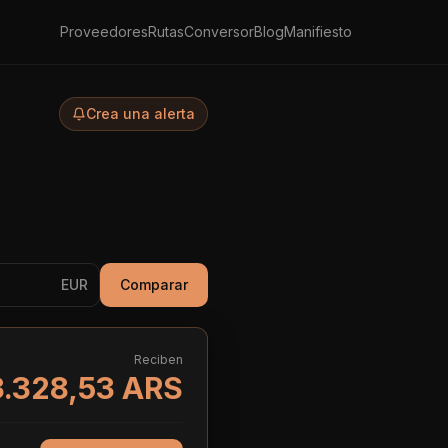
Proveedores
Rutas
Conversor
Blog
Manifiesto
Crea una alerta
EUR
Comparar
Reciben
.328,53 ARS