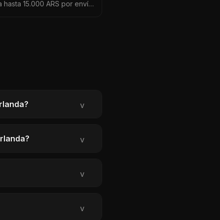
 hasta 15.000 ARS por envío
 cambio EUR a ARS. Datos
Irlanda?
v
Irlanda?
v
v
v