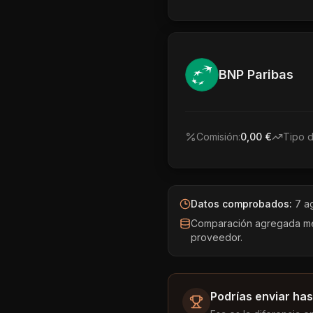
BNP Paribas
Comisión:
0,00 €
Tipo 
Datos comprobados:
7 a
Comparación agregada medi
proveedor.
Podrías enviar has