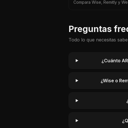
Compara Wise, Remitly y We
España→Argentina. Diferenci
el mejor y el peor.
Preguntas fre
Todo lo que necesitas sabe
¿Cuánto ARS
¿Wise o Remi
¿Q