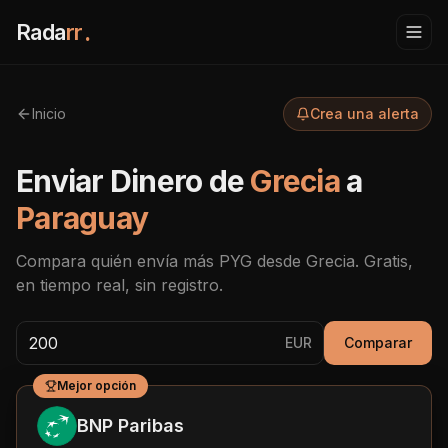
Rada
rr
.
Inicio
Crea una alerta
Enviar Dinero de
Grecia
a
Paraguay
Compara quién envía más
PYG
desde
Grecia
. Gratis,
en tiempo real, sin registro.
EUR
Comparar
Mejor opción
BNP Paribas