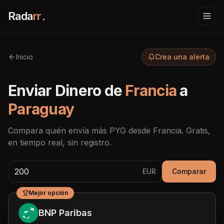
Rada
rr
.
Inicio
Crea una alerta
Enviar Dinero de
Francia
a
Paraguay
Compara quién envía más
PYG
desde
Francia
. Gratis,
en tiempo real, sin registro.
EUR
Comparar
Mejor opción
BNP Paribas