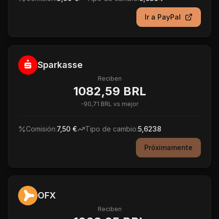
Ir a
PayPal
Sparkasse
Reciben
1082,59 BRL
-
90,71 BRL
vs mejor
Comisión:
7,50 €
Tipo de cambio:
5,6238
Próximamente
OFX
Reciben