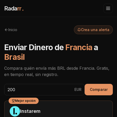
Rada
rr
.
Inicio
Crea una alerta
Enviar Dinero de
Francia
a
Brasil
Compara quién envía más
BRL
desde
Francia
. Gratis,
en tiempo real, sin registro.
EUR
Comparar
Mejor opción
Instarem