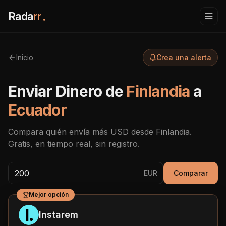
Rada
rr
.
Inicio
Crea una alerta
Enviar Dinero de
Finlandia
a
Ecuador
Compara quién envía más
USD
desde
Finlandia
.
Gratis, en tiempo real, sin registro.
EUR
Comparar
Mejor opción
Instarem