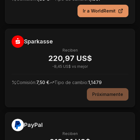
Ir a
WorldRemit
Sparkasse
Reciben
220,97 US$
-
8,45 US$
vs mejor
Comisión:
7,50 €
Tipo de cambio:
1,1479
Próximamente
PayPal
Reciben