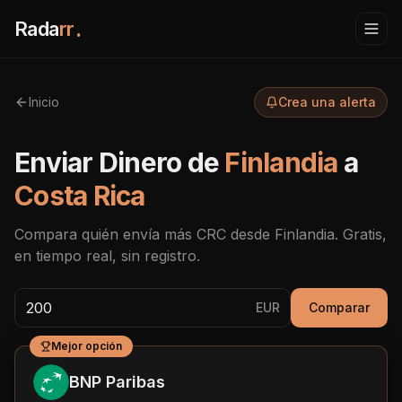
Rada
rr
.
Inicio
Crea una alerta
Enviar Dinero de
Finlandia
a
Costa Rica
Compara quién envía más
CRC
desde
Finlandia
. Gratis,
en tiempo real, sin registro.
EUR
Comparar
Mejor opción
BNP Paribas