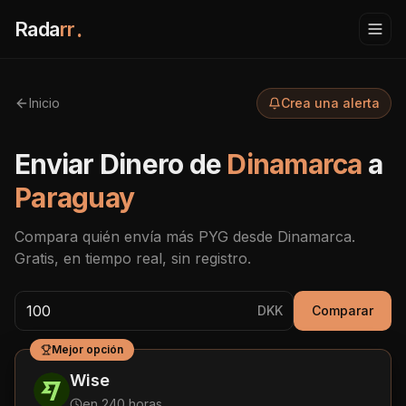
Rada
rr
.
Inicio
Crea una alerta
Enviar Dinero de
Dinamarca
a
Paraguay
Compara quién envía más
PYG
desde
Dinamarca
.
Gratis, en tiempo real, sin registro.
DKK
Comparar
Mejor opción
Wise
en 240 horas