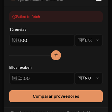
Failed to fetch
Tú envías
🇩🇰
🇩🇰
DKK
Ellos reciben
🇳🇮
🇳🇮
NIO
Comparar proveedores