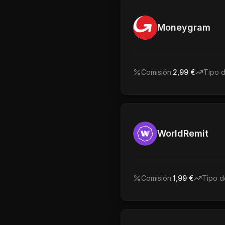
Moneygram
Comisión:
2,99 €
Tipo 
WorldRemit
Comisión:
1,99 €
Tipo d