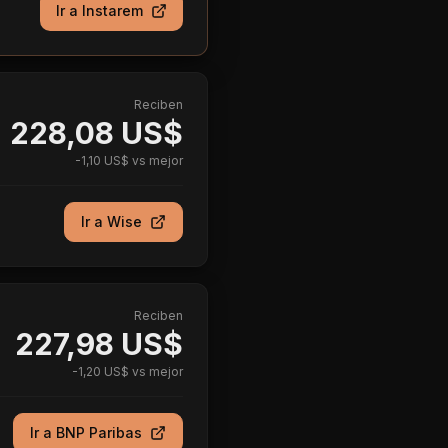
Ir a
Instarem
Reciben
228,08 US$
-
1,10 US$
vs mejor
Ir a
Wise
Reciben
227,98 US$
-
1,20 US$
vs mejor
Ir a
BNP Paribas