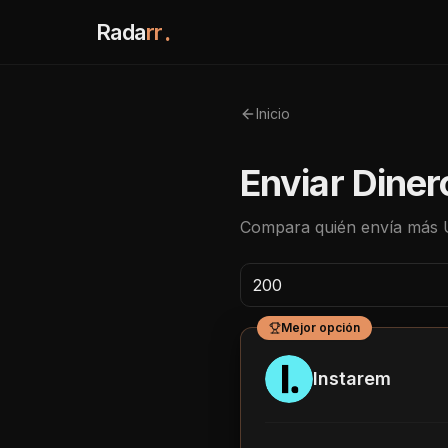
Rada
rr
.
Inicio
Enviar Diner
Compara quién envía más
Mejor opción
Instarem