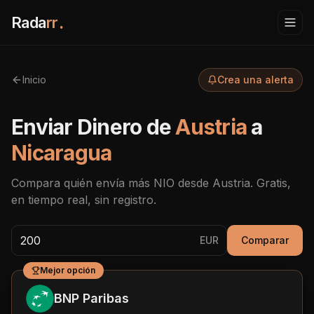
Rada
rr
.
Inicio
Crea una alerta
Enviar Dinero de
Austria
a
Nicaragua
Compara quién envía más
NIO
desde
Austria
. Gratis,
en tiempo real, sin registro.
EUR
Comparar
Mejor opción
BNP Paribas