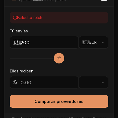
Failed to fetch
Tú envías
🇪🇺
🇪🇺
EUR
Ellos reciben
💱
Comparar proveedores