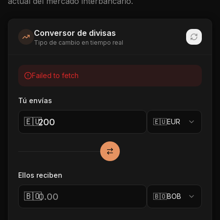
actual del mercado interbancario.
Conversor de divisas
Tipo de cambio en tiempo real
Failed to fetch
Tú envías
🇪🇺
🇪🇺
EUR
Ellos reciben
🇧🇴
🇧🇴
BOB