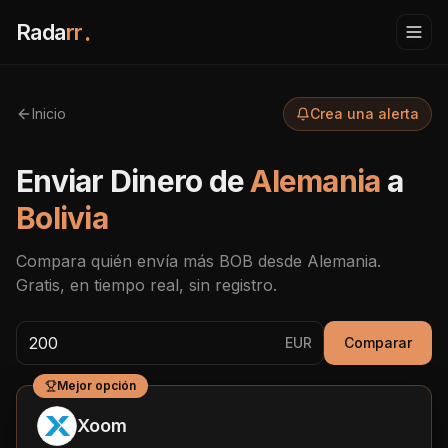
Rada
rr
.
Inicio
Crea una alerta
Enviar Dinero de
Alemania
a
Bolivia
Compara quién envía más
BOB
desde
Alemania
.
Gratis, en tiempo real, sin registro.
EUR
Comparar
Mejor opción
Xoom